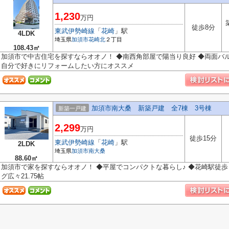
1,230
万円
徒歩8分
東武伊勢崎線
「
花崎
」駅
4LDK
埼玉県
加須市
花崎北
２丁目
108.43㎡
加須市で中古住宅を探すならオオノ！ ◆南西角部屋で陽当り良好 ◆両面バル
自分で好きにリフォームしたい方にオススメ
加須市南大桑 新築戸建 全7棟 3号棟
新築一戸建
2,299
万円
徒歩15分
東武伊勢崎線
「
花崎
」駅
2LDK
埼玉県
加須市
南大桑
88.60㎡
加須市で家を探すならオオノ！ ◆平屋でコンパクトな暮らし♪ ◆花崎駅徒歩１
グ広々21.75帖