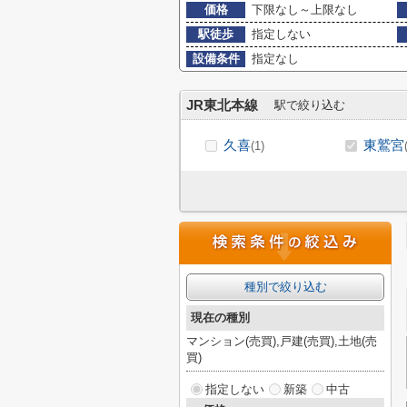
価格
下限なし～上限なし
駅徒歩
指定しない
設備条件
指定なし
JR東北本線
駅で絞り込む
久喜
東鷲宮
(1)
種別で絞り込む
現在の種別
マンション(売買),戸建(売買),土地(売
買)
指定しない
新築
中古