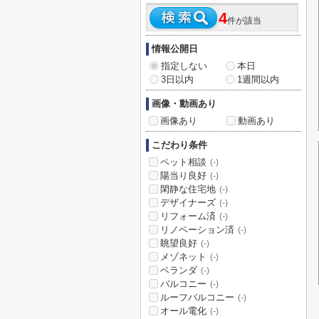
4
件が該当
情報公開日
指定しない
本日
3日以内
1週間以内
画像・動画あり
画像あり
動画あり
こだわり条件
ペット相談
(-)
陽当り良好
(-)
閑静な住宅地
(-)
デザイナーズ
(-)
リフォーム済
(-)
リノベーション済
(-)
眺望良好
(-)
メゾネット
(-)
ベランダ
(-)
バルコニー
(-)
ルーフバルコニー
(-)
オール電化
(-)