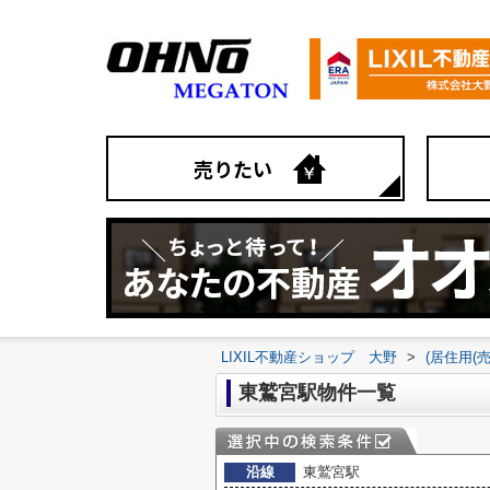
売りたい
LIXIL不動産ショップ 大野
>
(居住用(
東鷲宮駅物件一覧
沿線
東鷲宮駅