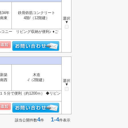
築34年
鉄骨鉄筋コンクリート
南東
4階/（12階建）
選択
▼
コニー リビング収納が便利♪ ♦ご
新築
木造
南西
-/（2階建）
選択
▼
５分で便利（約1200ｍ） ◆リビン
4
1-4
該当公開件数
件
件表示