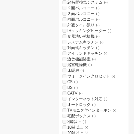
24時間換気システム
(-)
２面バルコニー
(-)
３面バルコニー
(-)
両面バルコニー
(-)
外観タイル張り
(-)
IHクッキングヒーター
(-)
食器洗い乾燥機
(-)
システムキッチン
(-)
対面式キッチン
(-)
アイランドキッチン
(-)
追焚機能浴室
(-)
浴室乾燥機
(-)
床暖房
(-)
ウォークインクロゼット
(-)
CS
(-)
BS
(-)
CATV
(-)
インターネット対応
(-)
オートロック
(-)
TVモニタ付インターホン
(-)
宅配ボックス
(-)
2階以上
(-)
10階以上
(-)
20階以上
(-)