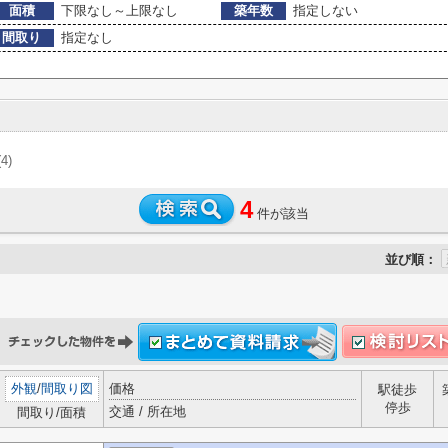
面積
下限なし～上限なし
築年数
指定しない
間取り
指定なし
(4)
4
件が該当
並び順：
外観
/
間取り図
価格
駅徒歩
停歩
交通 / 所在地
間取り/面積