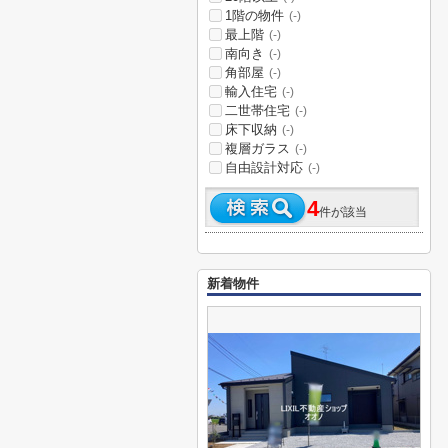
1階の物件
(-)
最上階
(-)
南向き
(-)
角部屋
(-)
輸入住宅
(-)
二世帯住宅
(-)
床下収納
(-)
複層ガラス
(-)
自由設計対応
(-)
4
件が該当
新着物件