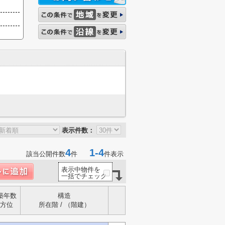
表示件数：
4
1-4
該当公開件数
件
件表示
表示中物件を
一括でチェック
築年数
構造
方位
所在階 / （階建）