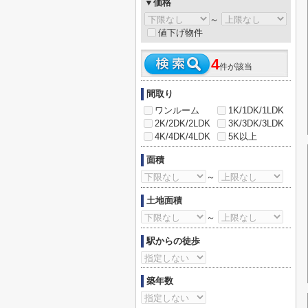
▼価格
～
値下げ物件
4
件が該当
間取り
ワンルーム
1K/1DK/1LDK
2K/2DK/2LDK
3K/3DK/3LDK
4K/4DK/4LDK
5K以上
面積
～
土地面積
～
駅からの徒歩
築年数