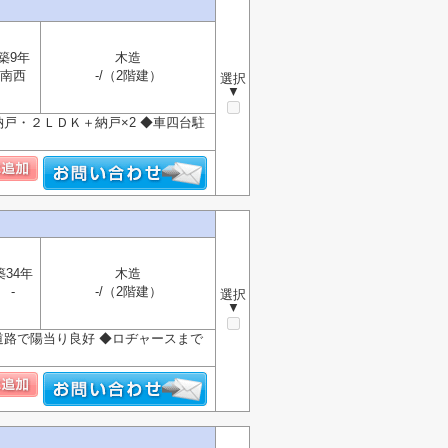
築9年
木造
南西
-/（2階建）
選択
▼
戸・２ＬＤＫ＋納戸×2 ◆車四台駐
築34年
木造
-
-/（2階建）
選択
▼
道路で陽当り良好 ◆ロヂャースまで