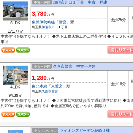
加須市川口１丁目 中古一戸建
中古一戸建
3,780
万円
徒歩25分
東武伊勢崎線
「
鷲宮
」駅
6LDK
埼玉県
加須市
川口
１丁目
171.77㎡
中古住宅を探すならオオノ！ ◆木下工務店施工の二世帯住宅 ◆４ＬＤＫ＋納
車可
久喜市鷲宮 中古一戸建
中古一戸建
1,280
万円
徒歩18分
東北本線
「
東鷲宮
」駅
4LDK
埼玉県
久喜市
鷲宮
94.39㎡
中古住宅を探すならオオノ！ ◆ＪＲ東鷲宮駅徒歩圏で通勤通学に便利 ◆南
約700ｍで買い物に便利です ◆全居室6帖で使いやすい間取り
ライオンズガーデン花崎Ｊ棟
中古マンション