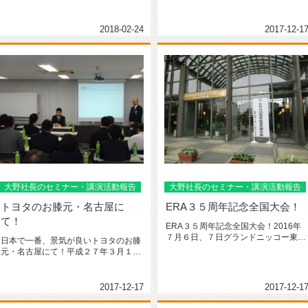
全国大会が開催...
2018-02-24
2017-12-1
大野社長のセミナー・講演活動報告
大野社長のセミナー・講演活動報告
トヨタのお膝元・名古屋に
ERA３５周年記念全国大会！
て！
ERA３５周年記念全国大会！2016年
７月６日、７日グランドニッコー東京
日本で一番、景気が良いトヨタのお膝
台場にて開催されました。全...
元・名古屋にて！平成２７年３月１９
日『中古住宅を通してお客様と共に...
2017-12-17
2017-12-1