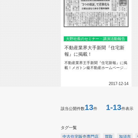
大野社長のセミナー・講演活動報告
不動産業界大手新聞『住宅新
報』に掲載！
不動産業界王手新聞『住宅新報』に掲
載！メガトン級不動産ホームページを
ご覧になって頂きありがとうござい...
2017-12-14
13
1-13
該当公開件数
件
件表示
タグ一覧
中古住宅販売専門店
買取
加須市