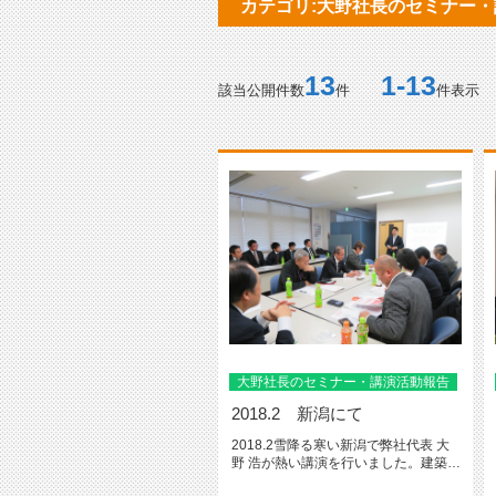
カテゴリ:大野社長のセミナー
13
1-13
該当公開件数
件
件表示
大野社長のセミナー・講演活動報告
2018.2 新潟にて
2018.2雪降る寒い新潟で弊社代表 大
野 浩が熱い講演を行いました。建築業
と不動産業の二足のわらじ...