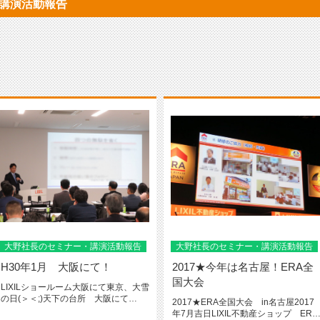
・講演活動報告
大野社長のセミナー・講演活動報告
大野社長のセミナー・講演活動報告
H30年1月 大阪にて！
2017★今年は名古屋！ERA全
国大会
LIXILショールーム大阪にて東京、大雪
の日(＞＜;)天下の台所 大阪にて
2017★ERA全国大会 in名古屋2017
『LIXIL ショールーム...
年7月吉日LIXIL不動産ショップ ERA