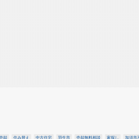
売却
住み替え
中古住宅
羽生市
売却無料相談
家探し
加須市