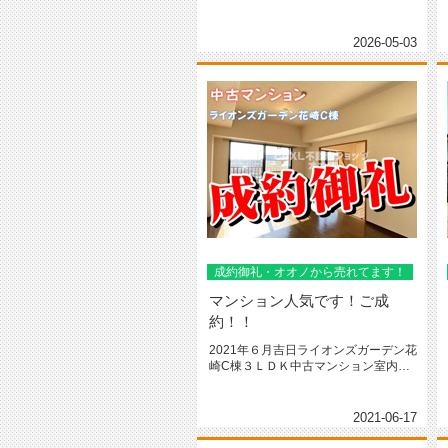
お任せ下さい！入力簡単１分⇒売却...
2026-05-03
成約御礼・オオノから売れてます！
マンション人気です！ご成
約！！
2021年６月吉日ライオンズガーデン花
崎C棟３ＬＤＫ中古マンション室内一
部リフォーム済でそのままお住...
2021-06-17