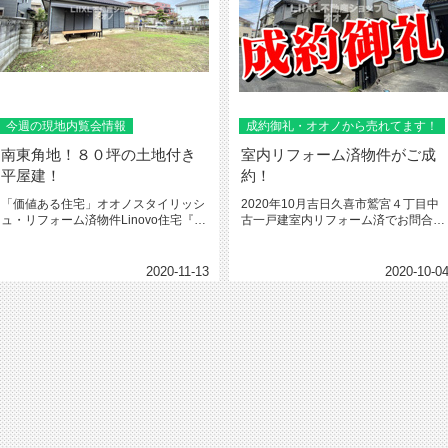
今週の現地内覧会情報
成約御礼・オオノから売れてます！
南東角地！８０坪の土地付き
室内リフォーム済物件がご成
平屋建！
約！
「価値ある住宅」オオノスタイリッシ
2020年10月吉日久喜市鷲宮４丁目中
ュ・リフォーム済物件Linovo住宅『平
古一戸建室内リフォーム済でお問合
家』で、なんと８０坪の土地...
せ・人気上位物件の中古一戸建が...
2020-11-13
2020-10-0