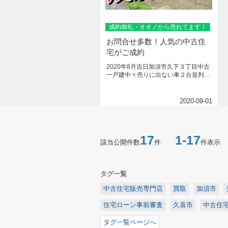
成約御礼・オオノから売れてます！
お問合せ多数！人気の中古住
宅がご成約
2020年8月吉日加須市久下３丁目中古
一戸建中々売りに出ない車２台並列・
陽当りの良い条件の良い中古一...
2020-09-01
17
1-17
該当公開件数
件
件表示
タグ一覧
中古住宅販売専門店
買取
加須市
住宅ローン事前審査
久喜市
中古住
タグ一覧ページへ