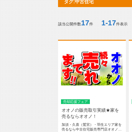
タグ:中古住宅
17
1-17
該当公開件数
件
件表示
売却応援フェア
オオノの販売取引実績★家を
売るならオオノ！
加須・久喜（鷲宮）・羽生エリア家を
売るなら中古住宅販売専門店オオノに