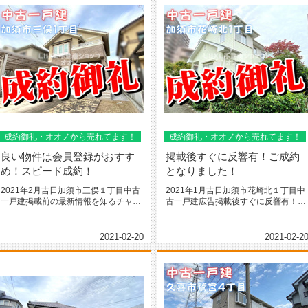
成約御礼・オオノから売れてます！
成約御礼・オオノから売れてます！
良い物件は会員登録がおすす
掲載後すぐに反響有！ご成約
め！スピード成約！
となりました！
2021年2月吉日加須市三俣１丁目中古
2021年1月吉日加須市花崎北１丁目中
一戸建掲載前の最新情報を知るチャン
古一戸建広告掲載後すぐに反響有！！
ス！弊社では会員無料登録の方...
長年に渡り根強い人気のある公...
2021-02-20
2021-02-2