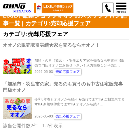
LIXIL不動産ショップオオノのスタッフブログ記
事一覧 | カテゴリ:売却応援フェア
カテゴリ:売却応援フェア
オオノの販売取引実績★家を売るならオオノ！
加須・久喜（鷲宮）・羽生エリア家を売るなら中古住宅販
売専門店オオノにお任せ下さい！入力簡単１分⇒売却...
2026-05-03
売却応援フェア
「加須市・羽生市の家」売るのも買うのも中古住宅販売専
門店オオノ
令和8年春もオオノから続々★売れてます!!★ご相談来てま
す!!★新規物件出てます!!★オオノから続々...
2026-05-03
売却応援フェア
該当公開件数
2
件
1-2
件表示