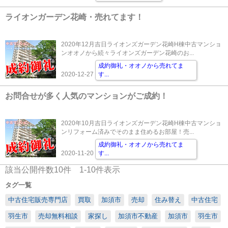
ライオンガーデン花崎・売れてます！
2020年12月吉日ライオンズガーデン花崎H棟中古マンショ
ンオオノから続々ライオンズガーデン花崎のお...
成約御礼・オオノから売れてま
2020-12-27
す
...
お問合せが多く人気のマンションがご成約！
2020年10月吉日ライオンズガーデン花崎H棟中古マンショ
ンリフォーム済みでそのまま住めるお部屋！売...
成約御礼・オオノから売れてま
2020-11-20
す
...
該当公開件数
10
件
1-10
件表示
タグ一覧
中古住宅販売専門店
買取
加須市
売却
住み替え
中古住宅
羽生市
売却無料相談
家探し
加須市不動産
加須市
羽生市