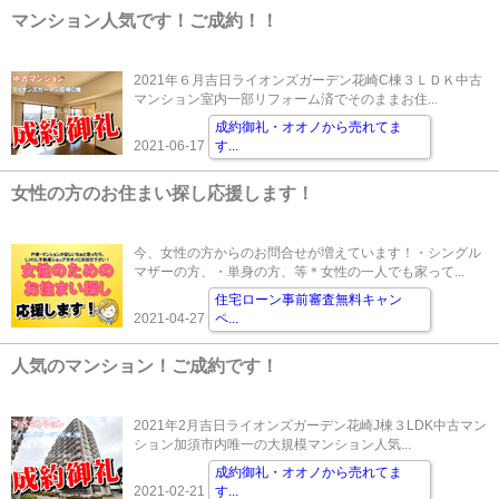
マンション人気です！ご成約！！
2021年６月吉日ライオンズガーデン花崎C棟３ＬＤＫ中古
マンション室内一部リフォーム済でそのままお住...
成約御礼・オオノから売れてま
2021-06-17
す
...
女性の方のお住まい探し応援します！
今、女性の方からのお問合せが増えています！・シングル
マザーの方、・単身の方、等＊女性の一人でも家って...
住宅ローン事前審査無料キャン
2021-04-27
ペ
...
人気のマンション！ご成約です！
2021年2月吉日ライオンズガーデン花崎J棟３LDK中古マン
ション加須市内唯一の大規模マンション人気...
成約御礼・オオノから売れてま
2021-02-21
す
...