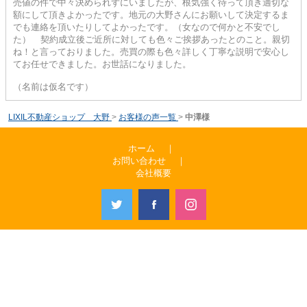
売値の件で中々決められずにいましたが、根気強く待って頂き適切な
額にして頂きよかったです。地元の大野さんにお願いして決定するま
でも連絡を頂いたりしてよかったです。（女なので何かと不安でし
た） 契約成立後ご近所に対しても色々ご挨拶あったとのこと。親切
ね！と言っておりました。売買の際も色々詳しく丁寧な説明で安心し
てお任せできました。お世話になりました。
（名前は仮名です）
LIXIL不動産ショップ 大野
>
お客様の声一覧
>
中澤様
ホーム
｜
お問い合わせ
｜
会社概要