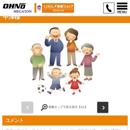
中澤様
前
次
画像タップで拡大表示【
1
/1】
コメント