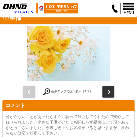
中里様
前
次
画像タップで拡大表示【
1
/1】
コメント
分からないことがあったらすぐに調べて対応してくれたので安心して
任せられました。小さな子供がいたにも関わらず親切にして頂きあり
がとうございました。今後も色々なお客様がいると思いますが、変わ
らない対応で頑張って下さい。