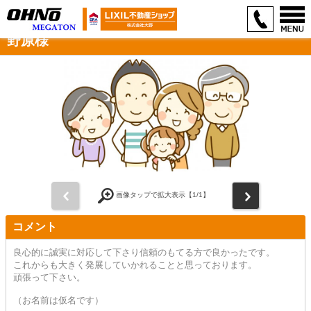
野原様
前
次
画像タップで拡大表示【
1
/1】
コメント
良心的に誠実に対応して下さり信頼のもてる方で良かったです。
これからも大きく発展していかれることと思っております。
頑張って下さい。
（お名前は仮名です）