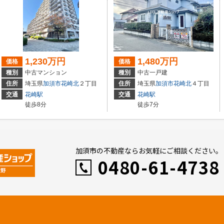
1,230万円
1,480万円
価格
価格
種別
中古マンション
種別
中古一戸建
住所
埼玉県
加須市
花崎北
２丁目
住所
埼玉県
加須市
花崎北
４丁目
交通
花崎駅
交通
花崎駅
徒歩8分
徒歩7分
加須市の不動産ならお気軽にご相談ください。
0480-61-4738