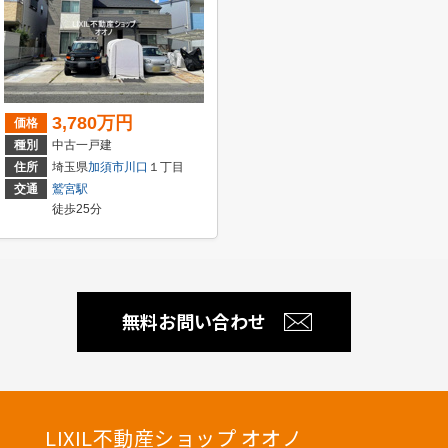
3,780万円
価格
種別
中古一戸建
住所
埼玉県
加須市
川口
１丁目
交通
鷲宮駅
徒歩25分
無料お問い合わせ
LIXIL不動産ショップ オオノ