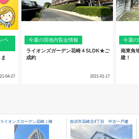
ンペ
今週の現地内覧会情報
今週の
ライオンズガーデン花崎４SLDK★ご
南東角
しま
成約
建！
21-04-27
2021-01-17
ライオンズガーデン花崎Ｊ棟
加須市花崎北4丁目 中古一戸建