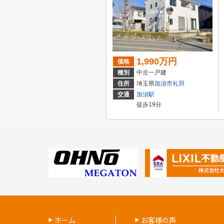
1,990万円
価格
種別
中古一戸建
住所
埼玉県
加須市
礼羽
交通
加須駅
徒歩19分
ホーム
お客様の声