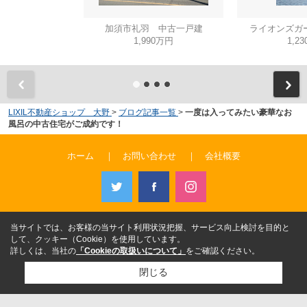
加須市礼羽 中古一戸建
ライオンズガ
1,990万円
1,2
LIXIL不動産ショップ 大野
>
ブログ記事一覧
>
一度は入ってみたい豪華なお
風呂の中古住宅がご成約です！
ホーム
｜
お問い合わせ
｜
会社概要
当サイトでは、お客様の当サイト利用状況把握、サービス向上検討を目的と
して、クッキー（Cookie）を使用しています。
詳しくは、当社の
「Cookieの取扱いについて」
をご確認ください。
閉じる