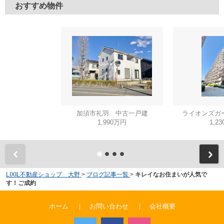
おすすめ物件
加須市礼羽 中古一戸建
ライオンズガ
1,990万円
1,2
LIXIL不動産ショップ 大野
>
ブログ記事一覧
>
キレイなお住まいが人気で
す！ご成約
ホーム
｜
お問い合わせ
｜
会社概要