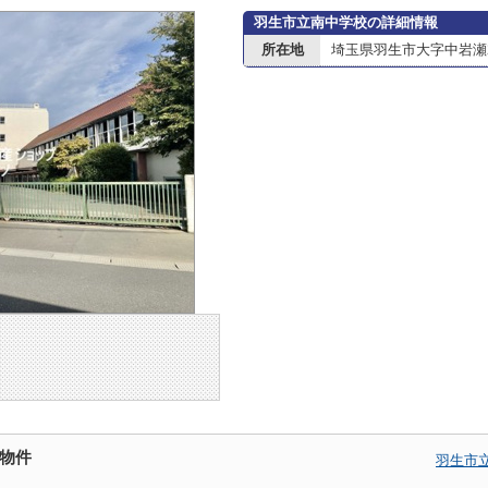
羽生市立南中学校の詳細情報
所在地
埼玉県羽生市大字中岩瀬2
物件
羽生市