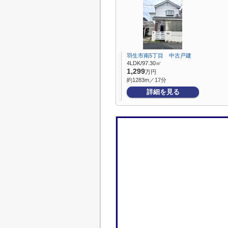
羽生市南5丁目 中古戸建
4LDK/97.30㎡
1,299
万円
約1283m／17分
詳細を見る