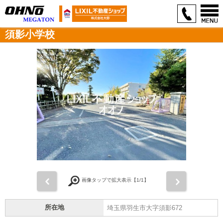
須影小学校
前
次
画像タップで拡大表示【
1
/1】
所在地
埼玉県羽生市大字須影672