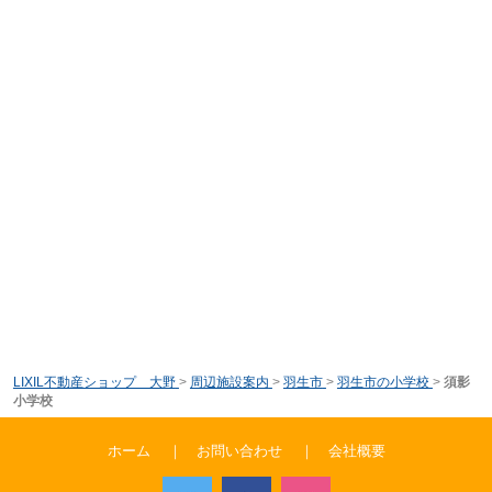
LIXIL不動産ショップ 大野
>
周辺施設案内
>
羽生市
>
羽生市の小学校
>
須影
小学校
ホーム
｜
お問い合わせ
｜
会社概要