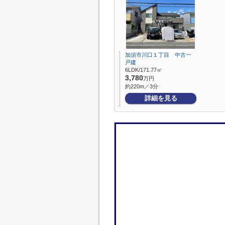
加須市川口１丁目 中古一
戸建
6LDK/171.77㎡
3,780
万円
約220m／3分
詳細を見る